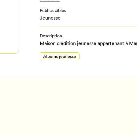
Publics cibles
Jeunesse
Description
Maison d'édition jeunesse appartenant à Ma
Albums jeunesse
Pour enregistrer vos favoris,
onnectez-vous ou créez votre prof
Mon Salon
Se connecter