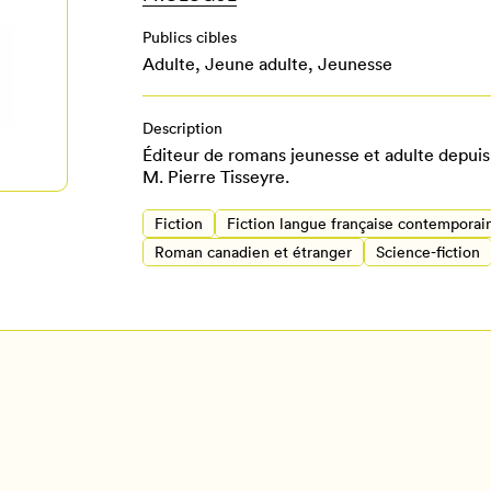
Publics cibles
Adulte
,
Jeune adulte
,
Jeunesse
Description
Éditeur de romans jeunesse et adulte depuis
M. Pierre Tisseyre.
Fiction
Fiction langue française contemporai
Roman canadien et étranger
Science-fiction
Pour enregistrer vos favoris,
onnectez-vous ou créez votre prof
Mon Salon
Se connecter