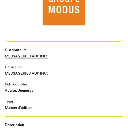
Distributeurs
MESSAGERIES ADP INC.
Mon Salon
Diffuseurs
MESSAGERIES ADP INC.
Pour enregistrer vos favoris,
Publics cibles
connectez-vous ou créez votre profil
Programmation
Adulte
,
Jeunesse
Mon Salon
Type
Maison d'édition
Billetterie
Se connecter
Description
Créer un profil