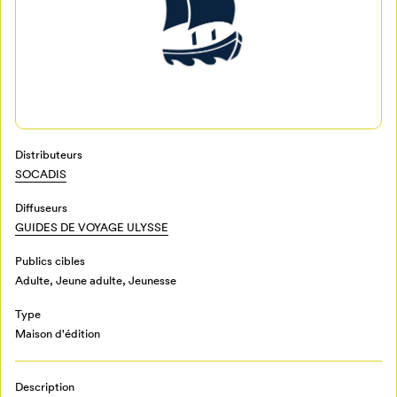
Distributeurs
SOCADIS
Mon Salon
Diffuseurs
GUIDES DE VOYAGE ULYSSE
Pour enregistrer vos favoris,
connectez-vous ou créez votre profil
Programmation
Publics cibles
Mon Salon
Adulte
,
Jeune adulte
,
Jeunesse
Type
Billetterie
Se connecter
Maison d'édition
Créer un profil
Description