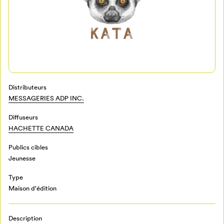
Distributeurs
MESSAGERIES ADP INC.
Diffuseurs
HACHETTE CANADA
Mon Salon
Publics cibles
Pour enregistrer vos favoris,
Jeunesse
connectez-vous ou créez votre profil
Programmation
Type
Mon Salon
Maison d'édition
Billetterie
Se connecter
Description