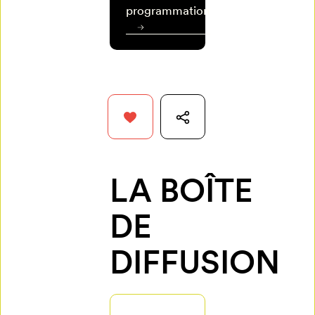
vos
programmation
favoris,
Programmation
connectez-
vous ou
Billetterie
créez votre
profil Mon
Retour à l’accueil
Salon
LA BOÎTE
DE
Se connecter
DIFFUSION
Créer un
profil