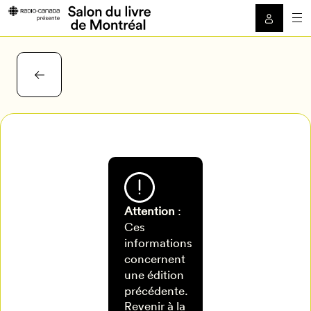
Attention
:
Ces
informations
Pour
concernent
une édition
Mon Salon
enregistrer
précédente.
Revenir à la