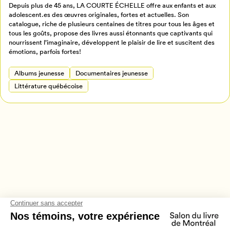
Depuis plus de 45 ans, LA COURTE ÉCHELLE offre aux enfants et aux
Retour à l’accueil
adolescent.es des œuvres originales, fortes et actuelles. Son
Annuler
catalogue, riche de plusieurs centaines de titres pour tous les âges et
tous les goûts, propose des livres aussi étonnants que captivants qui
nourrissent l’imaginaire, développent le plaisir de lire et suscitent des
émotions, parfois fortes!
Albums jeunesse
Documentaires jeunesse
Littérature québécoise