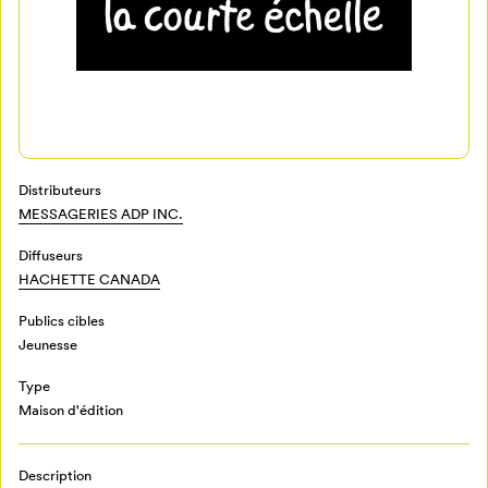
Distributeurs
MESSAGERIES ADP INC.
Mon Salon
Diffuseurs
HACHETTE CANADA
Pour enregistrer vos favoris,
Publics cibles
connectez-vous ou créez votre profil
Programmation
Mon Salon
Jeunesse
Type
Maison d'édition
Billetterie
Se connecter
Description
Créer un profil