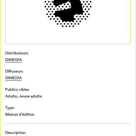
Distributeurs
Mon Salon
DIMEDIA
Diffuseurs
Pour enregistrer vos favoris,
DIMEDIA
connectez-vous ou créez votre profil
Programmation
Mon Salon
Publics cibles
Adulte
,
Jeune adulte
Billetterie
Se connecter
Type
Maison d'édition
Créer un profil
Retour à l’accueil
Description