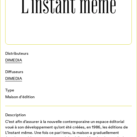
Distributeurs
Mon Salon
DIMEDIA
Diffuseurs
Pour enregistrer vos favoris,
DIMEDIA
connectez-vous ou créez votre profil
Programmation
Mon Salon
Type
Maison d'édition
Billetterie
Se connecter
Description
C’est afin d’assurer à la nouvelle contemporaine un espace éditorial
Créer un profil
voué à son développement qu’ont été créées, en 1986, les éditions de
Retour à l’accueil
L’instant même. Une fois ce pari tenu, la maison a graduellement