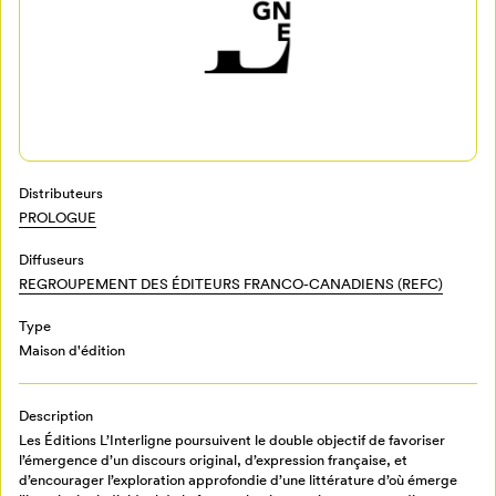
Mon Salon
Distributeurs
PROLOGUE
Pour enregistrer vos favoris,
connectez-vous ou créez votre profil
Programmation
Diffuseurs
Mon Salon
REGROUPEMENT DES ÉDITEURS FRANCO-CANADIENS (REFC)
Type
Billetterie
Se connecter
Maison d'édition
Créer un profil
Description
Retour à l’accueil
Les Éditions L’Interligne poursuivent le double objectif de favoriser
l’émergence d’un discours original, d’expression française, et
Annuler
d’encourager l’exploration approfondie d’une littérature d’où émerge