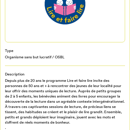
Mon Salon
Type
Pour enregistrer vos favoris,
Organisme sans but lucratif / OSBL
connectez-vous ou créez votre profil
Programmation
Mon Salon
Description
Depuis plus de 20 ans le programme Lire et faire lire invite des
Billetterie
Se connecter
personnes de 50 ans et + à rencontrer des jeunes de leur localité pour
leur offrir des moments uniques de lecture. Auprès de petits groupes
de 2 à 5 enfants, les bénévoles animent des livres pour encourager la
découverte de la lecture dans un agréable contexte intergénérationnel.
Créer un profil
À travers ces captivantes sessions de lecture, de précieux liens se
Retour à l’accueil
tissent, des habitudes se créent et le plaisir de lire grandit. Ensemble,
Annuler
petits et grands déploient leur imaginaire, jouent avec les mots et
s’offrent de réels moments de bonheur.
.