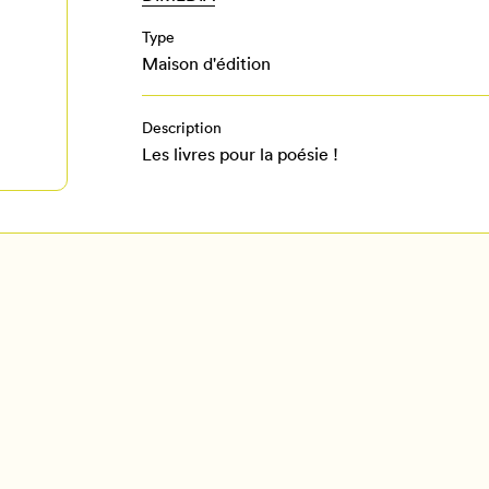
Type
Maison d'édition
Description
Les livres pour la poésie !
Pour enregistrer vos favoris,
onnectez-vous ou créez votre prof
Mon Salon
Se connecter