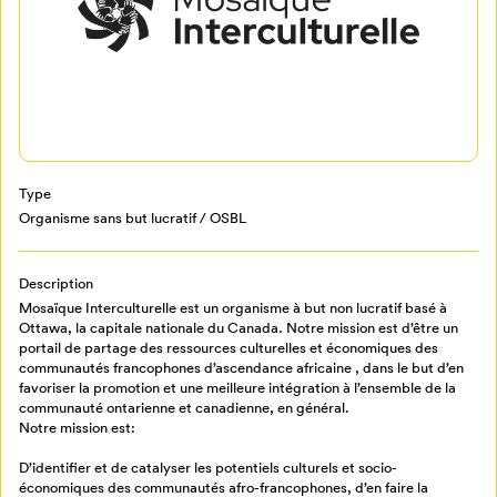
Type
Organisme sans but lucratif / OSBL
Mon Salon
Description
Mosaïque Interculturelle est un organisme à but non lucratif basé à
Pour enregistrer vos favoris,
Ottawa, la capitale nationale du Canada. Notre mission est d’être un
connectez-vous ou créez votre profil
Programmation
portail de partage des ressources culturelles et économiques des
Mon Salon
communautés francophones d’ascendance africaine , dans le but d’en
favoriser la promotion et une meilleure intégration à l’ensemble de la
communauté ontarienne et canadienne, en général.
Notre mission est:
Billetterie
Se connecter
D’identifier et de catalyser les potentiels culturels et socio-
économiques des communautés afro-francophones, d’en faire la
Créer un profil