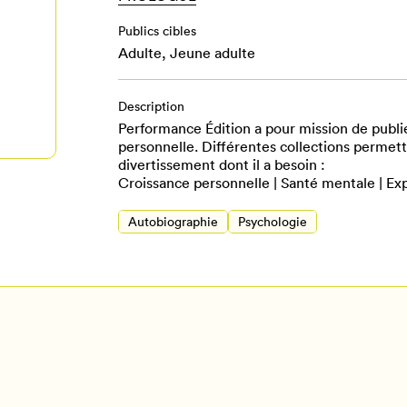
Publics cibles
Adulte
,
Jeune adulte
Description
Performance Édition a pour mission de publier
personnelle. Différentes collections permette
divertissement dont il a besoin :
Croissance personnelle | Santé mentale | Exp
Autobiographie
Psychologie
Pour enregistrer vos favoris,
onnectez-vous ou créez votre prof
Mon Salon
Se connecter