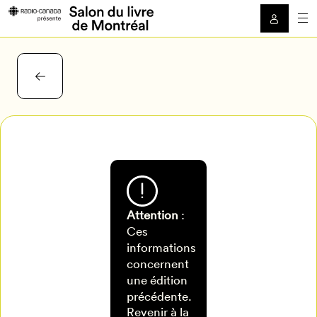
Attention
:
Ces
informations
concernent
une édition
Mon Salon
précédente.
Revenir à la