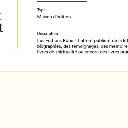
Type
Maison d'édition
Description
Les Éditions Robert Laffont publient de la li
biographies, des témoignages, des mémoires
livres de spiritualité ou encore des livres pra
Pour enregistrer vos favoris,
onnectez-vous ou créez votre prof
Mon Salon
Se connecter