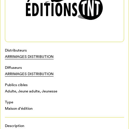
Mon Salon
Distributeurs
ARRIMAGES DISTRIBUTION
Pour enregistrer vos favoris,
Diffuseurs
connectez-vous ou créez votre profil
Programmation
ARRIMAGES DISTRIBUTION
Mon Salon
Publics cibles
Adulte
,
Jeune adulte
,
Jeunesse
Billetterie
Se connecter
Type
Maison d'édition
Créer un profil
Retour à l’accueil
Annuler
Description